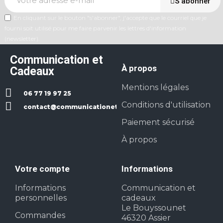
S’abonner
En cliquant sur le bouton "s'abonner", j'accepte que le courriel que je
fourni soit utilisé pour me faire parvenir les lettres d'information
(newsletter).
Communication et
À propos
Cadeaux
Mentions légales
06 77 19 97 25
Conditions d'utilisation
contact@communicationetcadeaux.fr
Paiement sécurisé
À propos
Votre compte
Informations
Informations
Communication et
personnelles
cadeaux
Le Bouyssounet
Commandes
46320 Assier