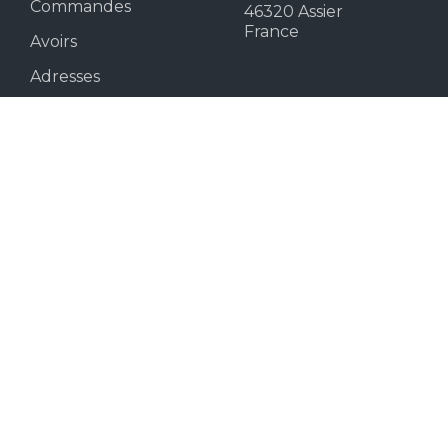
Commandes
46320 Assier
France
Avoirs
Adresses