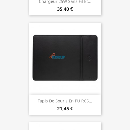
Chargeur 25W Sans Fil Et...
35,40 €
Tapis De Souris En PU RCS...
21,45 €