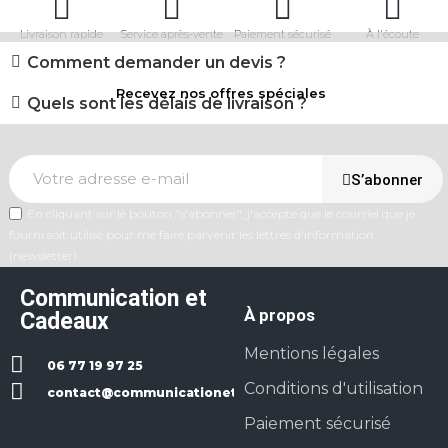
Livraison rapide
Service après-vente
Paiement sécurisé
À l'écoute
Comment demander un devis ?
Recevez nos offres spéciales
Quels sont les délais de livraison ?
S’abonner
En cliquant sur le bouton "s'abonner", j'accepte que le courriel que je
fourni soit utilisé pour me faire parvenir les lettres d'information
(newsletter).
Communication et
À propos
Cadeaux
Mentions légales
06 77 19 97 25
Conditions d'utilisation
contact@communicationetcadeaux.fr
Paiement sécurisé