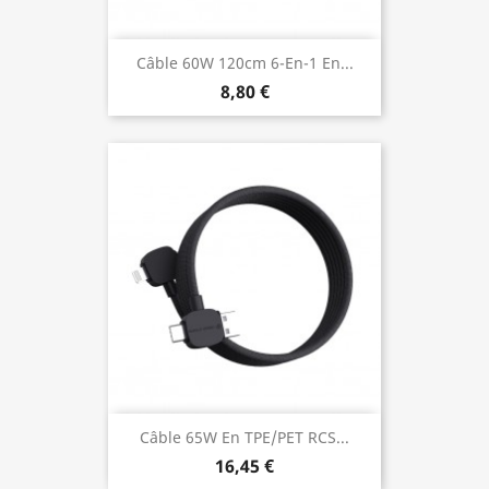
Câble 60W 120cm 6-En-1 En...
8,80 €
Câble 65W En TPE/PET RCS...
16,45 €