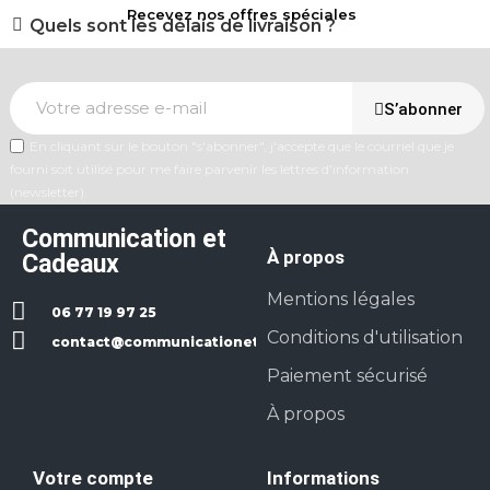
Recevez nos offres spéciales
Quels sont les délais de livraison ?
S’abonner
En cliquant sur le bouton "s'abonner", j'accepte que le courriel que je
fourni soit utilisé pour me faire parvenir les lettres d'information
(newsletter).
Communication et
À propos
Cadeaux
Mentions légales
06 77 19 97 25
Conditions d'utilisation
contact@communicationetcadeaux.fr
Paiement sécurisé
À propos
Votre compte
Informations