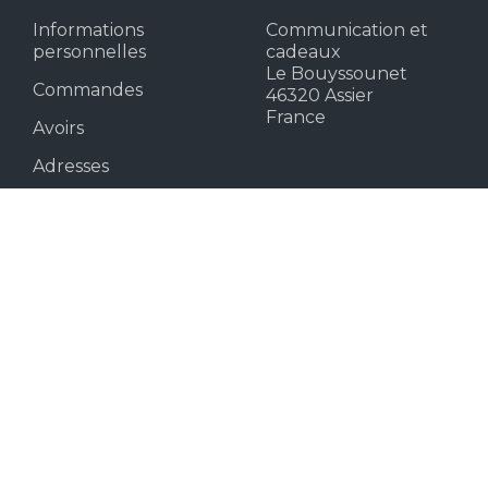
Informations
Communication et
personnelles
cadeaux
Le Bouyssounet
Commandes
46320 Assier
France
Avoirs
Adresses