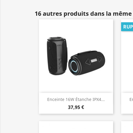
16 autres produits dans la même 
RUP
Aperçu rapide

Enceinte 16W Étanche IPX4...
E
37,95 €