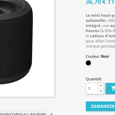
36,70 €
TT
Le mini haut-p
subwoofer.
Alli
intégré
, une
au
heures
(à 50% d
le
cadeau d'ent
pour allier l'in
marque percutan
Couleur
Noir
Quantité
DEMANDER 
