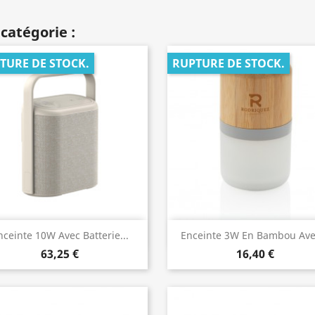
catégorie :
TURE DE STOCK.
RUPTURE DE STOCK.
Aperçu rapide
Aperçu rapide


nceinte 10W Avec Batterie...
Enceinte 3W En Bambou Avec
63,25 €
16,40 €