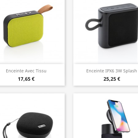
Aperçu rapide
Aperçu rapide


Enceinte Avec Tissu
Enceinte IPX6 3W Splash
17,65 €
25,25 €