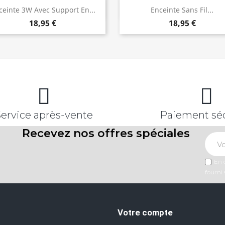
Aperçu rapide
Aperçu rapide


ceinte 3W Avec Support En...
Enceinte Sans Fil...
18,95 €
18,95 €
Service après-vente
Paiement sé
Recevez nos offres spéciales
En c
fourni 
Votre compte