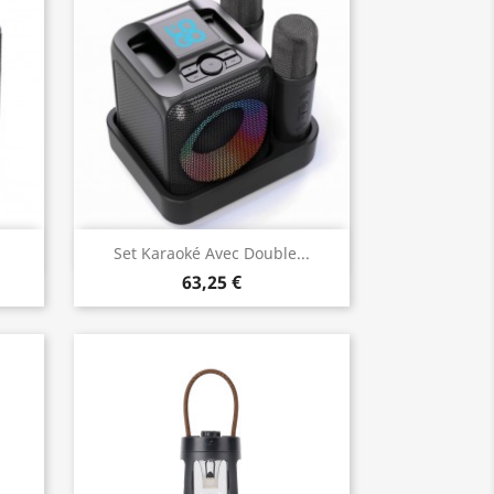
Aperçu rapide

Set Karaoké Avec Double...
63,25 €