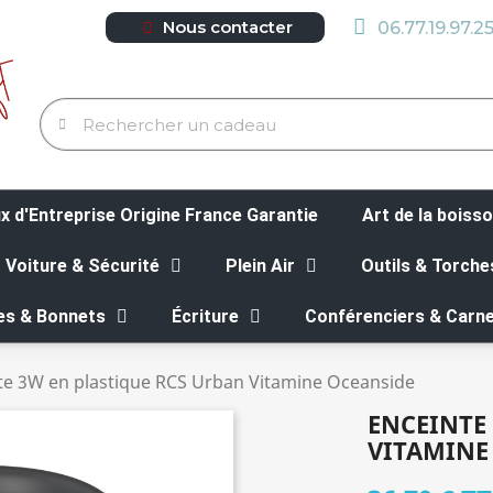
Nous contacter
06.77.19.97.2
 d'Entreprise Origine France Garantie
Art de la boiss
Voiture & Sécurité
Plein Air
Outils & Torche
es & Bonnets
Écriture
Conférenciers & Carne
te 3W en plastique RCS Urban Vitamine Oceanside
ENCEINTE
VITAMINE