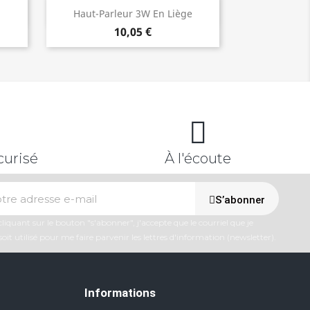
Aperçu rapide

Haut-Parleur 3W En Liège
10,05 €
curisé
À l'écoute
S’abonner
liquant sur le bouton "s'abonner", j'accepte que le courriel que je
soit utilisé pour me faire parvenir les lettres d'information (newsletter).
Informations