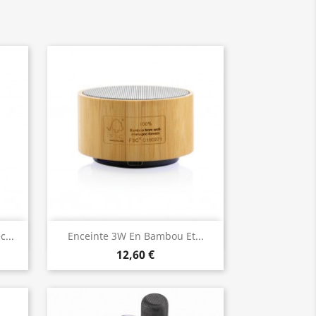
Aperçu rapide

...
Enceinte 3W En Bambou Et...
12,60 €