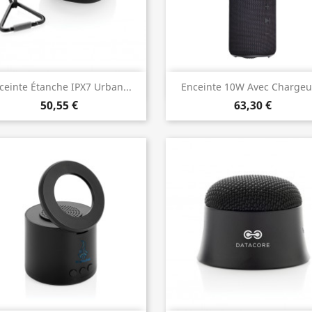
Aperçu rapide
Aperçu rapide


ceinte Étanche IPX7 Urban...
Enceinte 10W Avec Chargeur
50,55 €
63,30 €