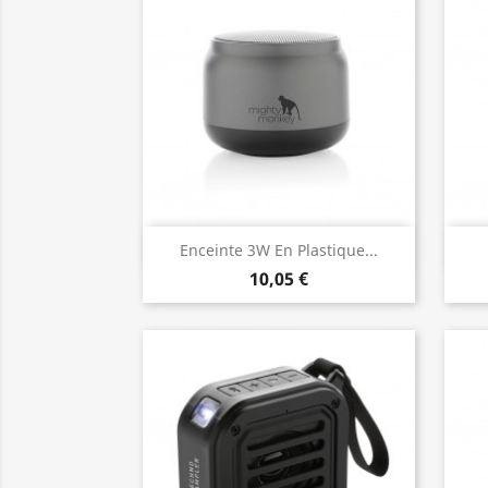
Aperçu rapide

Enceinte 3W En Plastique...
10,05 €