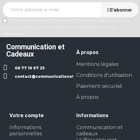
S’abonner
En cliquant sur le bouton "s'abonner", j'accepte que le courriel que je
fourni soit utilisé pour me faire parvenir les lettres d'information
(newsletter).
Communication et
À propos
Cadeaux
Mentions légales
06 77 19 97 25
Conditions d'utilisation
contact@communicationetcadeaux.fr
Paiement sécurisé
À propos
Votre compte
Informations
Informations
Communication et
personnelles
cadeaux
Le Bouyssounet