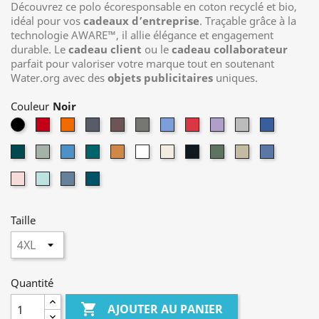
Découvrez ce polo écoresponsable en coton recyclé et bio,
idéal pour vos
cadeaux d’entreprise
. Traçable grâce à la
technologie AWARE™, il allie élégance et engagement
durable. Le
cadeau client
ou le
cadeau collaborateur
parfait pour valoriser votre marque tout en soutenant
Water.org avec des
objets publicitaires
uniques.
Couleur
Noir
Rouge
Orange
Bleu
Rouge
Antracite
Sky
Luscious
Lavender
Heather
Bleu
Marine
Bordeaux
Blue
Red
Grey
Royal
Forest
Iceberg
Tranquil
Verdigris
Sundial
Recycled
Natural
Heather
Heather
Heather
Heather
Green
Green
Blue
Orange
White
Raw
Anthracite
Green
Brown
Blue
Cloud
Crushed
Moon
Dark
Pink
Mint
Blue
Teal
Taille
Quantité

AJOUTER AU PANIER