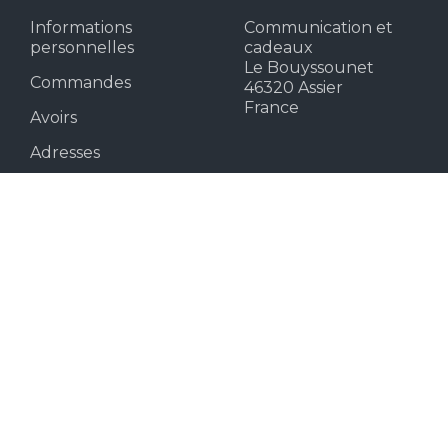
Informations
Communication et
personnelles
cadeaux
Le Bouyssounet
Commandes
46320 Assier
France
Avoirs
Adresses