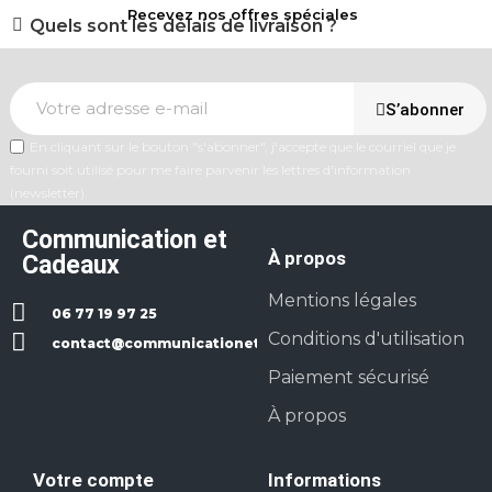
Recevez nos offres spéciales
Quels sont les délais de livraison ?
S’abonner
En cliquant sur le bouton "s'abonner", j'accepte que le courriel que je
fourni soit utilisé pour me faire parvenir les lettres d'information
(newsletter).
Communication et
À propos
Cadeaux
Mentions légales
06 77 19 97 25
Conditions d'utilisation
contact@communicationetcadeaux.fr
Paiement sécurisé
À propos
Votre compte
Informations