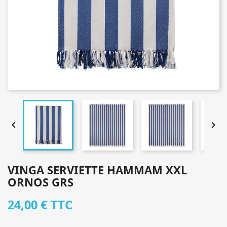


VINGA SERVIETTE HAMMAM XXL
ORNOS GRS
24,00 €
TTC