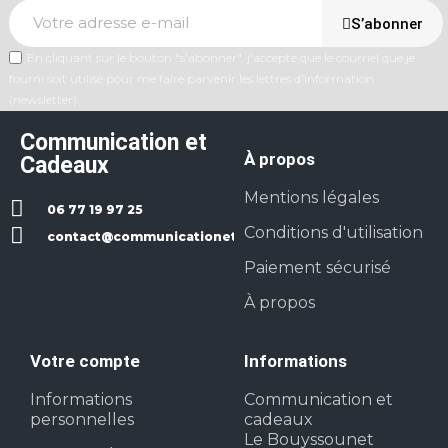
S’abonner
En cliquant sur le bouton "s'abonner", j'accepte que le courriel que je
fourni soit utilisé pour me faire parvenir les lettres d'information
(newsletter).
Communication et
À propos
Cadeaux
Mentions légales
06 77 19 97 25
Conditions d'utilisation
contact@communicationetcadeaux.fr
Paiement sécurisé
À propos
Votre compte
Informations
Informations
Communication et
personnelles
cadeaux
Le Bouyssounet