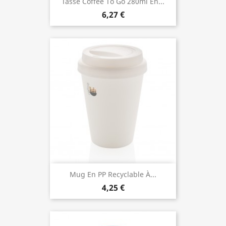
Tasse Coffee To Go 280ml En...
6,27 €
Mug En PP Recyclable À...
4,25 €