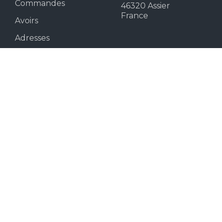
Commandes
46320 Assier
France
Avoirs
Adresses