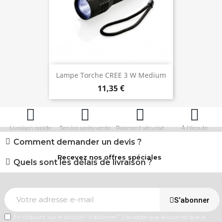
Lampe Torche CREE 3 W Medium
11,35 €
Livraison rapide
Service après-vente
Paiement sécurisé
À l'écoute
Comment demander un devis ?
Recevez nos offres spéciales
Quels sont les délais de livraison ?
S’abonner
En cliquant sur le bouton "s'abonner", j'accepte que le courriel que je