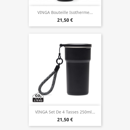
VINGA Bouteille Isotherme...
21,50 €
VINGA Set De 4 Tasses 250ml...
21,50 €