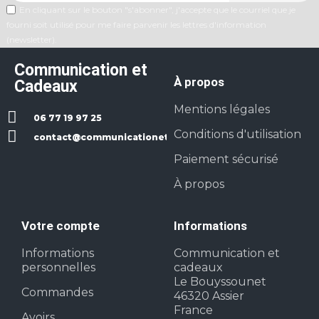
En cliquant sur le bouton "s'abonner", j'accepte que le courriel que je
fourni soit utilisé pour me faire parvenir les lettres d'information
(newsletter).
Communication et
À propos
Cadeaux
Mentions légales
06 77 19 97 25
Conditions d'utilisation
contact@communicationetcadeaux.fr
Paiement sécurisé
À propos
Votre compte
Informations
Informations
Communication et
personnelles
cadeaux
Le Bouyssounet
Commandes
46320 Assier
France
Avoirs