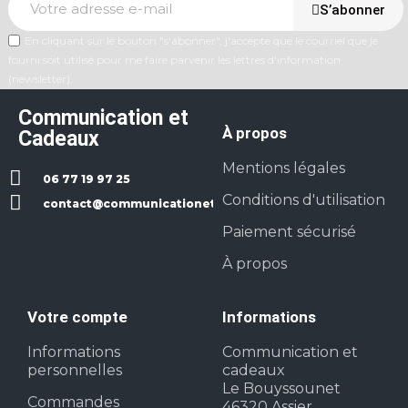
S’abonner
En cliquant sur le bouton "s'abonner", j'accepte que le courriel que je
fourni soit utilisé pour me faire parvenir les lettres d'information
(newsletter).
Communication et
À propos
Cadeaux
Mentions légales
06 77 19 97 25
Conditions d'utilisation
contact@communicationetcadeaux.fr
Paiement sécurisé
À propos
Votre compte
Informations
Informations
Communication et
personnelles
cadeaux
Le Bouyssounet
Commandes
46320 Assier