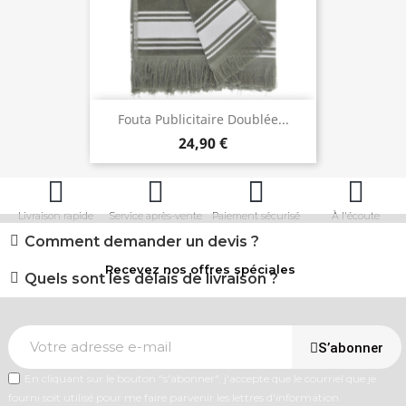
Fouta Publicitaire Doublée...
24,90 €
Livraison rapide
Service après-vente
Paiement sécurisé
À l'écoute
Comment demander un devis ?
Recevez nos offres spéciales
Quels sont les délais de livraison ?
S’abonner
En cliquant sur le bouton "s'abonner", j'accepte que le courriel que je
fourni soit utilisé pour me faire parvenir les lettres d'information