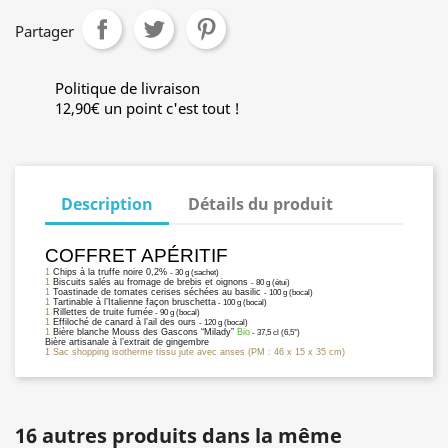
Partager
Politique de livraison
12,90€ un point c'est tout !
Description
Détails du produit
COFFRET APÉRITIF
1
Chips à la truffe noire 0,2%
- 30 g (sachet)
1
Biscuits salés au fromage de brebis et oignons
- 80 g (étui)
1
Toastinade de tomates cerises séchées au basilic
- 100 g (bocal)
1
Tartinable à l’Italienne façon bruschetta
- 100 g (bocal)
1
Rillettes de truite fumée
- 90 g (bocal)
1
Effiloché de canard à l’ail des ours
- 120 g (bocal)
1
Bière blanche Mouss des Gascons “Milady”
Bio
- 37,5 cl (6,5°)
Bière artisanale à l’extrait de gingembre
1 Sac shopping isotherme tissu jute avec anses (PM : 46 x 15 x 35 cm)
16 autres produits dans la même