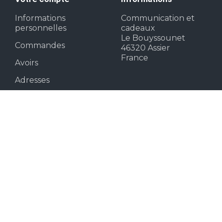
Informations
Communication et
personnelles
cadeaux
Le Bouyssounet
Commandes
46320 Assier
France
Avoirs
Adresses