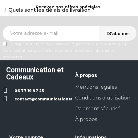
Recevez nos offres spéciales
Quels sont les délais de livraison ?
S’abonner
En cliquant sur le bouton "s'abonner", j'accepte que le courriel que je
fourni soit utilisé pour me faire parvenir les lettres d'information
(newsletter).
Communication et
À propos
Cadeaux
Mentions légales
06 77 19 97 25
Conditions d'utilisation
contact@communicationetcadeaux.fr
Paiement sécurisé
À propos
Votre compte
Informations