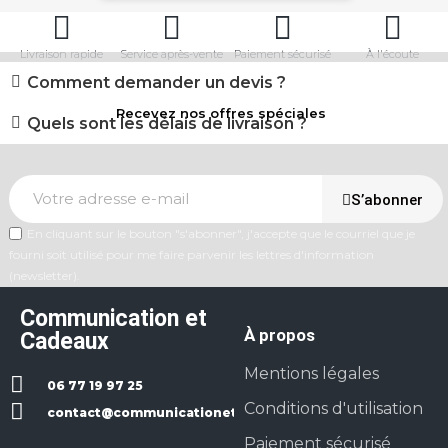
Livraison rapide
Service après-vente
Paiement sécurisé
À l'écoute
Comment demander un devis ?
Recevez nos offres spéciales
Quels sont les délais de livraison ?
S’abonner
En cliquant sur le bouton "s'abonner", j'accepte que le courriel que je
fourni soit utilisé pour me faire parvenir les lettres d'information
(newsletter).
Communication et
À propos
Cadeaux
Mentions légales
06 77 19 97 25
Conditions d'utilisation
contact@communicationetcadeaux.fr
Paiement sécurisé