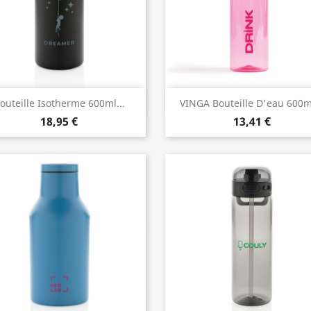
Aperçu rapide
Aperçu rapide


outeille Isotherme 600ml...
VINGA Bouteille D'eau 600ml
18,95 €
13,41 €
+