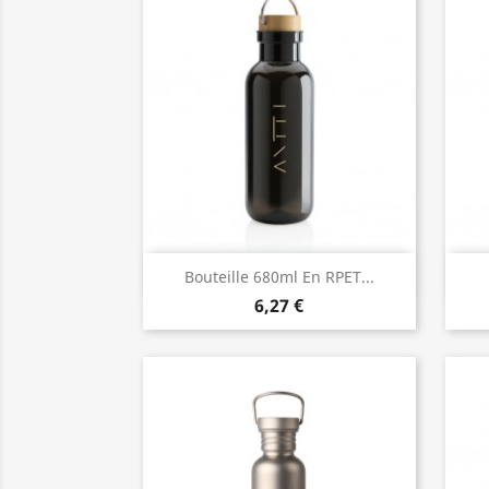
Aperçu rapide

Bouteille 680ml En RPET...
6,27 €