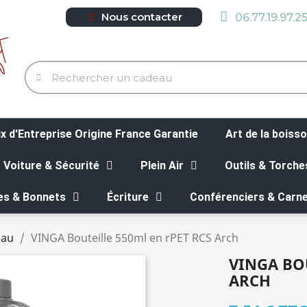
Nous contacter
06.77.19.97.2
 d'Entreprise Origine France Garantie
Art de la boiss
Voiture & Sécurité
Plein Air
Outils & Torche
es & Bonnets
Écriture
Conférenciers & Carne
eau
VINGA Bouteille 550ml en rPET RCS Arch
VINGA BOU
ARCH