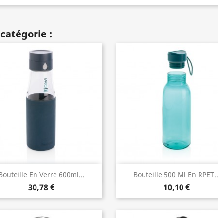
catégorie :
Aperçu rapide
Aperçu rapide


Bouteille En Verre 600ml...
Bouteille 500 Ml En RPET..
30,78 €
10,10 €