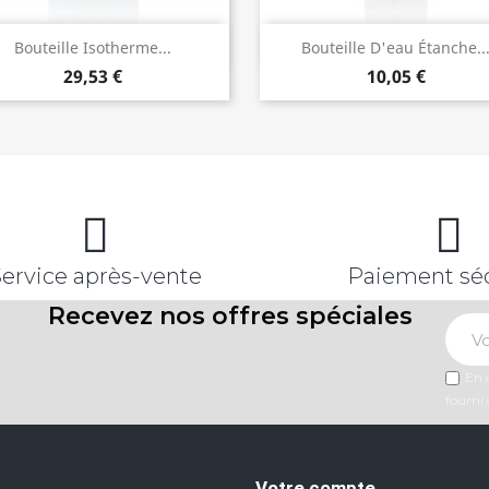
Aperçu rapide
Aperçu rapide


Bouteille Isotherme...
Bouteille D'eau Étanche..
29,53 €
10,05 €
Service après-vente
Paiement sé
Recevez nos offres spéciales
En c
fourni 
Votre compte