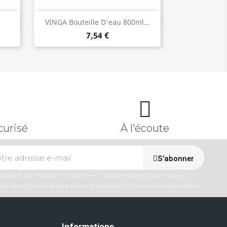
Aperçu rapide

.
VINGA Bouteille D'eau 800ml...
7,54 €
curisé
À l'écoute
S’abonner
liquant sur le bouton "s'abonner", j'accepte que le courriel que je
soit utilisé pour me faire parvenir les lettres d'information (newsletter).
Informations