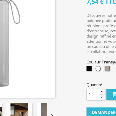
7,54 €
TT
Découvrez notre 
poignée pratique
réunions profes
d'entreprise, cet
design raffiné e
attention et vot
un cadeau utile 
et collaborateur
Couleur
Noir
Transpar
Gre
Quantité
DEMANDER 
