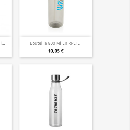
Aperçu rapide

...
Bouteille 800 Ml En RPET...
10,05 €
3