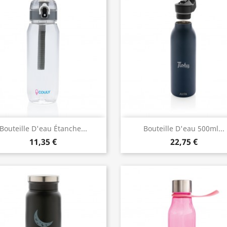
Aperçu rapide
Aperçu rapide


Bouteille D'eau Étanche...
Bouteille D'eau 500ml...
11,35 €
22,75 €