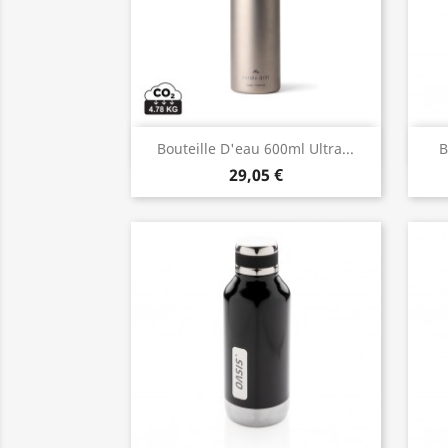
Aperçu rapide

Bouteille D'eau 600ml Ultra...
B
29,05 €