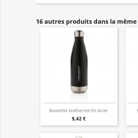
16 autres produits dans la même 
Aperçu rapide

Bouteille Isotherme En Acier
9,42 €